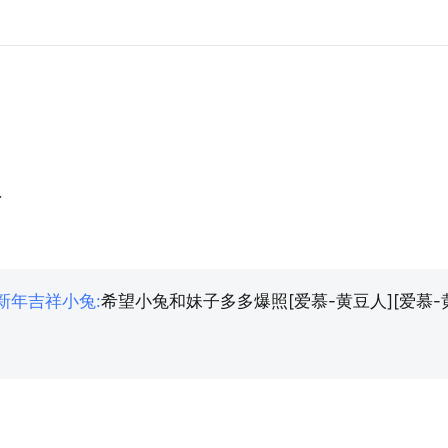
～
新年吉祥小兔
:
希望小兔和妹子多多爆照[爱慕-黄豆人][爱慕-