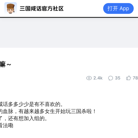
打开 App
首页
|
嘛～
2.4k
35
78
咸话多多少少是有不喜欢的。
的血脉，有越来越多女生开始玩三国杀啦！
了，还有想加入组的。
看法嘞