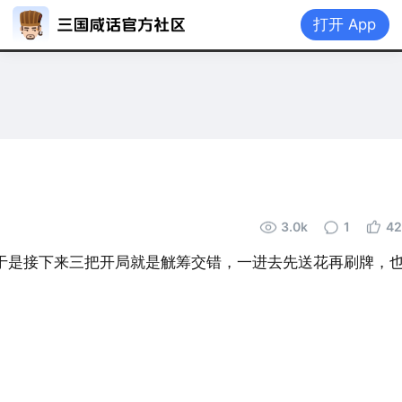
打开 App
首页
|
3.0k
1
42
于是接下来三把开局就是觥筹交错，一进去先送花再刷牌，