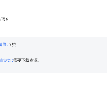
有语音
清野
:
互赞
古封灯
:
需要下载资源。