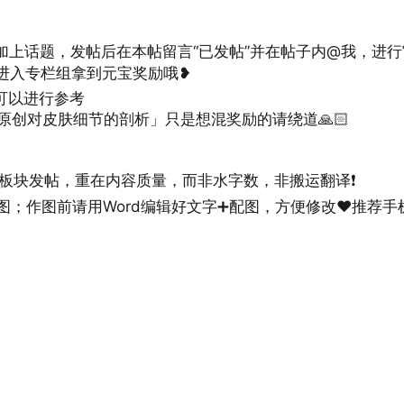
加上话题，发帖后在本帖留言“已发帖”并在帖子内@我，进行
会进入专栏组拿到元宝奖励哦❥
可以进行参考
原创对皮肤细节的剖析」只是想混奖励的请绕道🙏🏻
板块发帖，重在内容质量，而非水字数，非搬运翻译❗
作图；作图前请用Word编辑好文字➕配图，方便修改♥推荐手