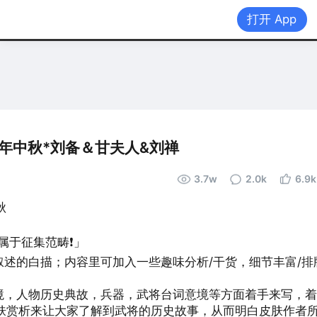
打开 App
首页
|
年中秋*刘备＆甘夫人&刘禅
3.7w
2.0k
6.9k
秋
属于征集范畴❗」
述的白描；内容里可加入一些趣味分析/干货，细节丰富/排
境，人物历史典故，兵器，武将台词意境等方面着手来写，
肤赏析来让大家了解到武将的历史故事，从而明白皮肤作者